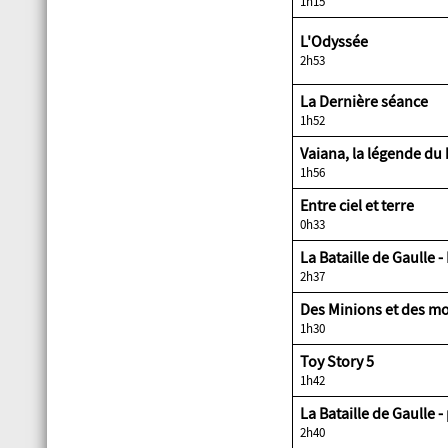
1h15
L'Odyssée
2h53
La Dernière séan
1h52
Vaiana, la légende
1h56
Entre ciel et terr
0h33
La Bataille de Gaulle
2h37
Des Minions et de
1h30
Toy Story 5
1h42
La Bataille de Gaulle
2h40