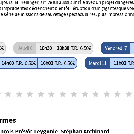
jours, M. Hellinger, arrive lui aussi sur l'île avec un projet dangere
s imprudentes déclenchent bientôt l'éruption d'un gigantesque volca
e série de missions de sauvetage spectaculaires, plus impressionnan
Jeudi 6
Vendredi 7
50€
16h30
18h30
T.R. 6,50€
Mardi 11
14h00
T.R. 6,50€
16h00
T.R. 6,50€
11h00
T.R
armes
ançois Prévôt-Leygonie, Stéphan Archinard