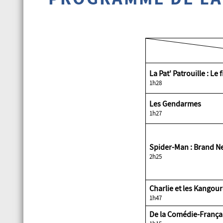
La Pat' Patrouille :
1h28
Les Gendarmes
1h27
Spider-Man : Bran
2h25
Charlie et les Ka
1h47
De la Comédie-Fr