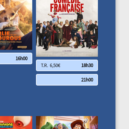
16h00
T.R. 6,50€
18h30
21h00