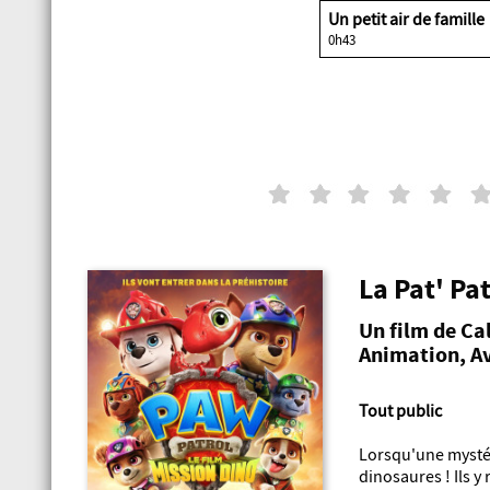
Un petit air de fam
0h43
La Pat' Pat
Un film de Ca
Animation, A
Tout public
Lorsqu'une mystér
dinosaures ! Ils y