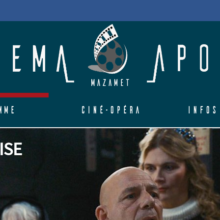
mme
Ciné-Opéra
Infos
ISE