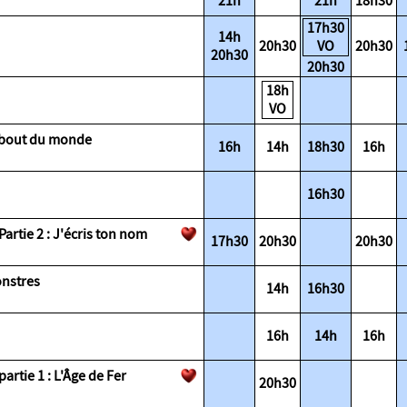
21h
21h
18h30
17h30
14h
20h30
VO
20h30
20h30
20h30
18h
ce
VO
 du bout du monde
16h
14h
18h30
16h
e
16h30
 - Partie 2 : J'écris ton nom
17h30
20h30
20h30
s monstres
14h
16h30
16h
14h
16h
 - partie 1 : L'Âge de Fer
20h30