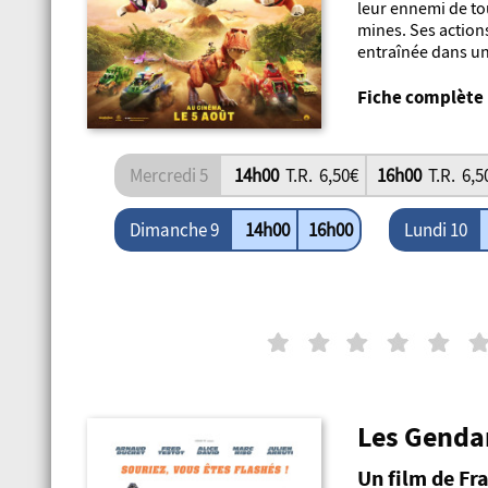
leur ennemi de tou
mines. Ses action
entraînée dans un
Fiche complète
Mercredi 5
14h00
T.R. 6,50€
16h00
T.R. 6,
Dimanche 9
Lundi 10
14h00
16h00
Les Gend
Un film de Fr