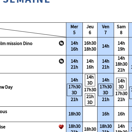
Mer
Jeu
Ven
Sam
5
6
7
8
14h
16h30
14h
 Le film mission Dino
14h
16h
18h30
19h
14h
14h
14h
14h
18h30
21h
16h
21h
21h
14h
14h
14h
14h
3D
17h30
17h30
3D
d New Day
17h30
3D
3D
17h30
21h
21h
21h
21h
3D
ngourous
18h30
16h
16h
18h30
18h30
14h
ançaise
18h30