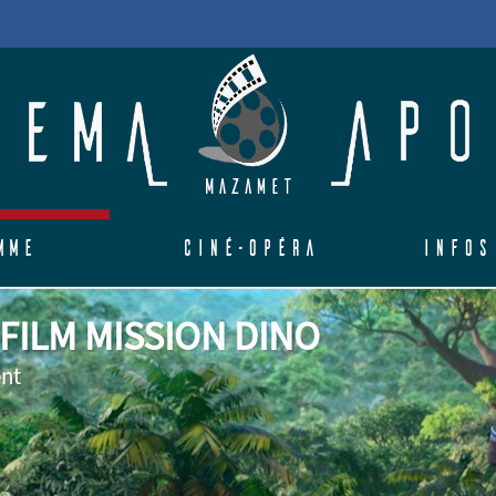
mme
Ciné-Opéra
Infos
ILM MISSION DINO