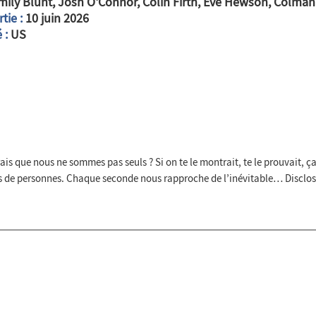
ily Blunt, Josh O'Connor, Colin Firth, Eve Hewson, Colma
tie :
10 juin 2026
 :
US
ais que nous ne sommes pas seuls ? Si on te le montrait, te le prouvait, ça t
ds de personnes. Chaque seconde nous rapproche de l’inévitable… Disclos