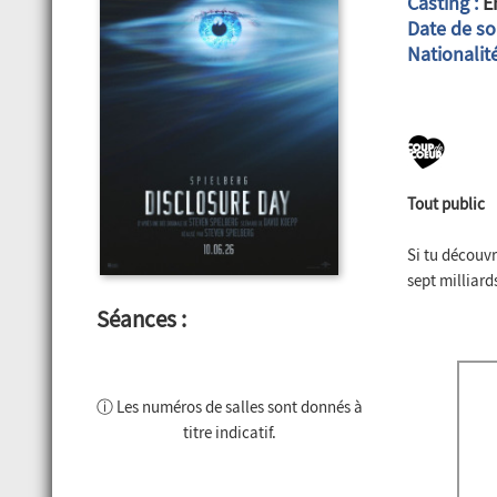
Casting :
Em
Date de sor
Nationalité
Tout public
Si tu découvr
sept milliar
Séances :
ⓘ Les numéros de salles sont donnés à
titre indicatif.