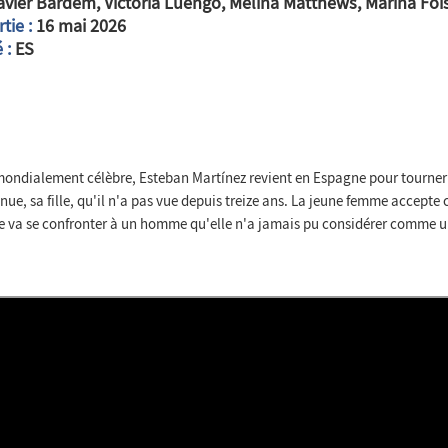
vier Bardem, Victoria Luengo, Melina Matthews, Marina Foïs
tie :
16 mai 2026
 :
ES
ondialement célèbre, Esteban Martínez revient en Espagne pour tourner so
nue, sa fille, qu'il n'a pas vue depuis treize ans. La jeune femme accepte
le va se confronter à un homme qu'elle n'a jamais pu considérer comme un