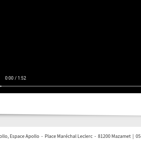
llo, Espace Apollo - Place Maréchal Leclerc - 81200 Mazamet | 05 