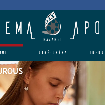
mme
Ciné-Opéra
Infos