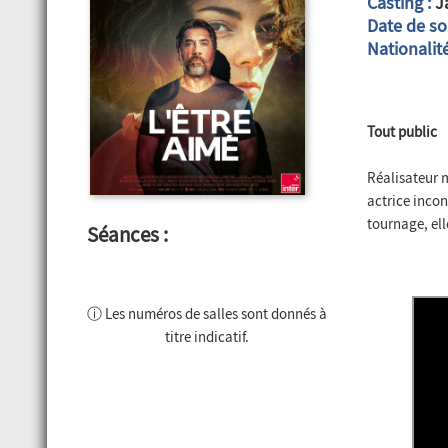
Casting :
Ja
Date de sor
Nationalité
Tout public
Réalisateur m
actrice incon
tournage, el
Séances :
ⓘ Les numéros de salles sont donnés à
titre indicatif.