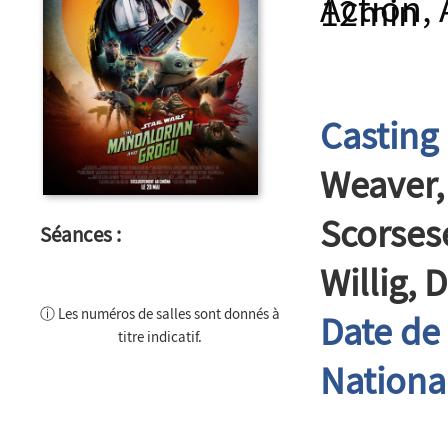
Action,
12min
Casting 
Weaver,
Scorses
Séances :
Willig, 
ⓘ Les numéros de salles sont donnés à
Date de 
titre indicatif.
National