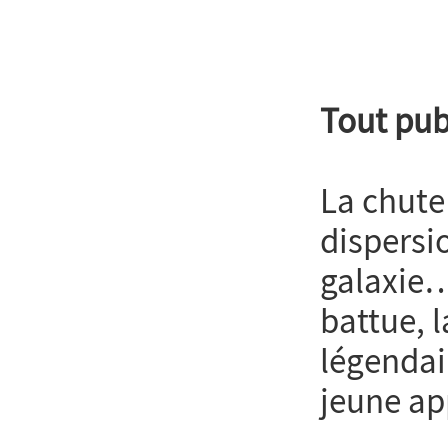
Tout pub
La chute
dispersi
galaxie…
battue, 
légendai
jeune a