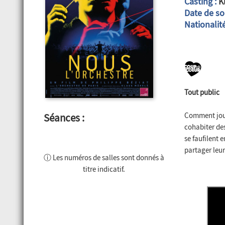
Casting :
Kl
Date de sor
Nationalité
Tout public
Comment joue
Séances :
cohabiter des
se faufilent 
partager leur
ⓘ Les numéros de salles sont donnés à
titre indicatif.