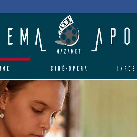
mme
Ciné-Opéra
Infos